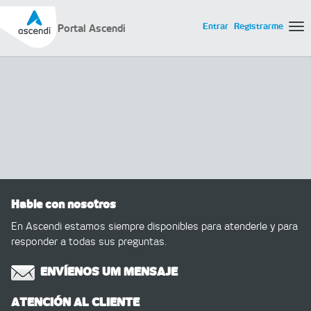
Entrar
Registrarme
Portal Ascendi
Tog
Hable con nosotros
En Ascendi estamos siempre disponibles para atenderle y para
responder a todas sus preguntas.
ENVÍENOS UM MENSAJE
ATENCIÓN AL CLIENTE