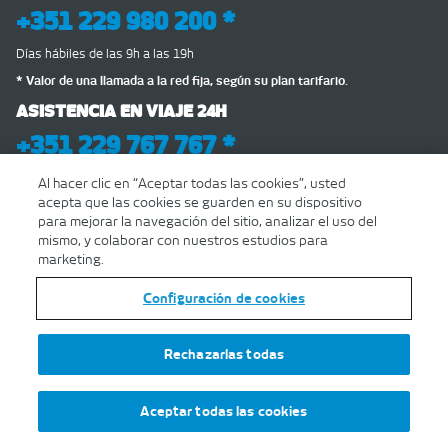
+351 229 980 200 *
Días hábiles de las 9h a las 19h
* Valor de una llamada a la red fija, según su plan tarifario.
ASISTENCIA EN VIAJE 24H
+351 229 767 767 *
LIBRO DE RECLAMACIONES ELECTRÓNICO
Al hacer clic en “Aceptar todas las cookies”, usted
acepta que las cookies se guarden en su dispositivo
para mejorar la navegación del sitio, analizar el uso del
mismo, y colaborar con nuestros estudios para
marketing.
www.ascendi.pt
Configuración de cookies
APP ASCENDI:
Rechazarlas todas
Aceptar todas las cookies
COPYRIGHT 2018 | ASCENDI
POLÍTICA DE PRIVACIDAD
|
POLÍTICA DE
COOKIES
|
CONDIÇÕES GERAIS DE UTILIZAÇÃO