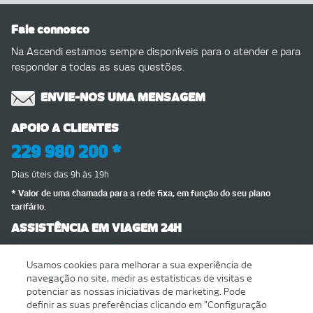
Fale connosco
Na Ascendi estamos sempre disponíveis para o atender e para
responder a todas as suas questões.
ENVIE-NOS UMA MENSAGEM
APOIO A CLIENTES
229 980 200 *
Dias úteis das 9h às 19h
* Valor de uma chamada para a rede fixa, em função do seu plano
tarifário.
ASSISTÊNCIA EM VIAGEM 24H
229 767 767 *
Usamos cookies para melhorar a sua experiência de
LIVRO DE RECLAMAÇÕES ELETRÓNICO
navegação no site, medir as estatísticas de visitas e
potenciar as nossas iniciativas de marketing. Pode
definir as suas preferências clicando em "Configuração